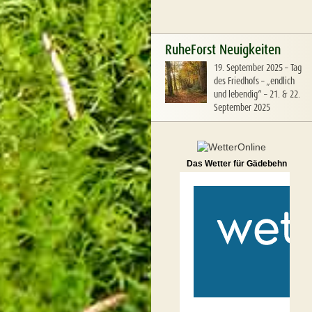
RuheForst Neuigkeiten
19. September 2025
–
Tag
des Friedhofs – „endlich
und lebendig“ – 21. & 22.
September 2025
Das Wetter für Gädebehn