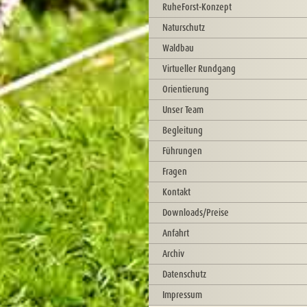
RuheForst-Konzept
Naturschutz
Waldbau
Virtueller Rundgang
Orientierung
Unser Team
Begleitung
Führungen
Fragen
Kontakt
Downloads/Preise
Anfahrt
Archiv
Datenschutz
Impressum