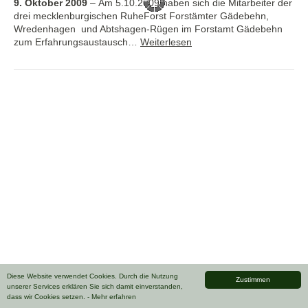
9. Oktober 2009
–
Am 5.10.2009 haben sich die Mitarbeiter der
drei mecklenburgischen RuheForst Forstämter Gädebehn,
Wredenhagen und Abtshagen-Rügen im Forstamt Gädebehn
zum Erfahrungsaustausch…
Weiterlesen
Diese Website verwendet Cookies. Durch die Nutzung
Zustimmen
unserer Services erklären Sie sich damit einverstanden,
dass wir Cookies setzen.
- Mehr erfahren